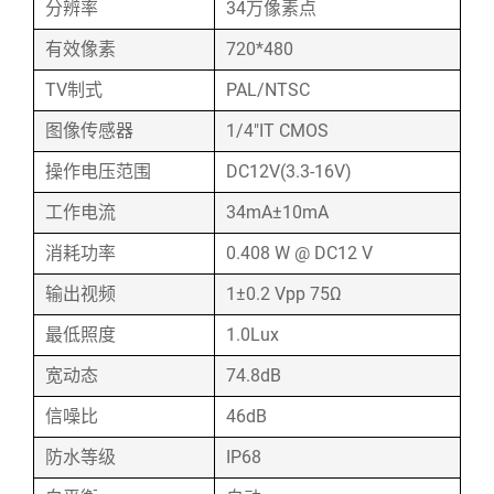
分辨率
34万像素点
有效像素
720*480
TV制式
PAL/NTSC
图像传感器
1/4"IT CMOS
操作电压范围
DC12V(3.3-16V)
工作电流
34mA±10mA
消耗功率
0.408 W @ DC12 V
输出视频
1±0.2 Vpp 75Ω
最低照度
1.0Lux
宽动态
74.8dB
信噪比
46dB
防水等级
IP68