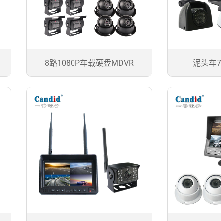
8路1080P车载硬盘MDVR
泥头车