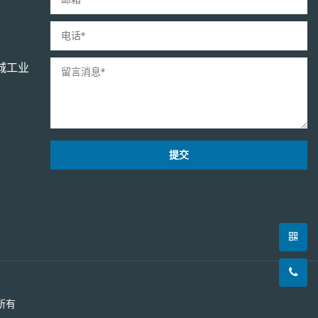
城工业
提交
所有