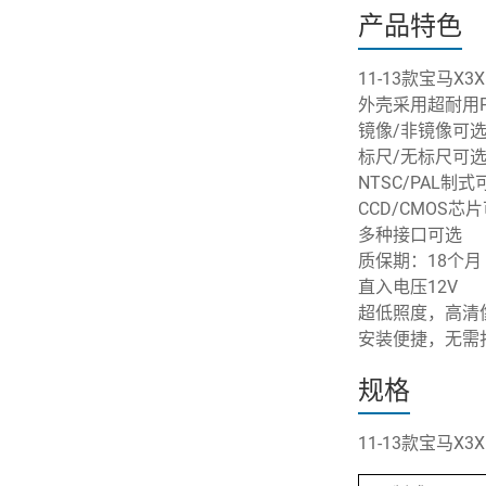
产品特色
11-13款宝马X3
外壳采用超耐用P
镜像/非镜像可
标尺/无标尺可
NTSC/PAL制式
CCD/CMOS芯
多种接口可选
质保期：18个月
直入电压12V
超低照度，高清
安装便捷，无需
规格
11-13款宝马X3