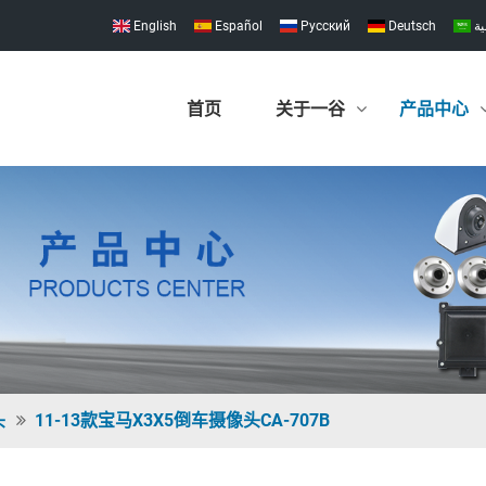
English
Español
Pусский
Deutsch
ية
首页
关于一谷
产品中心
头
11-13款宝马X3X5倒车摄像头CA-707B